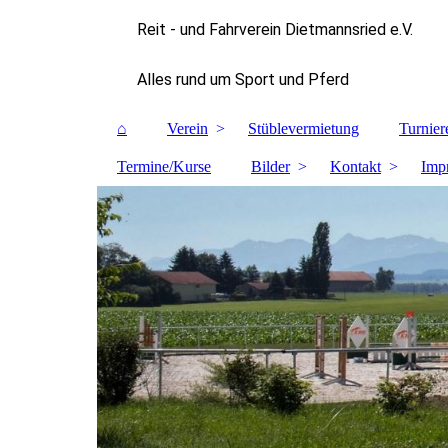
Reit - und Fahrverein Dietmannsried e.V.
Alles rund um Sport und Pferd
⌂
Verein
Stüblevermietung
Turnier
Termine/Kurse
Bilder
Kontakt
Imp