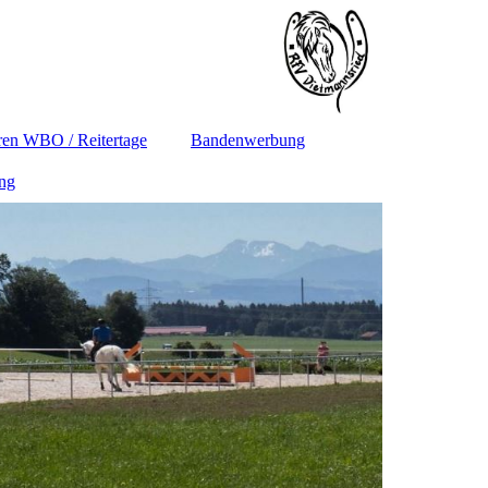
en WBO / Reitertage
Bandenwerbung
ung