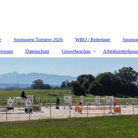
e
Sponsoren Turniere 2026
WBO / Reitertage
Sponsor
ressum
Datenschutz
Gewerbeschau
Arbeitszeiterfass