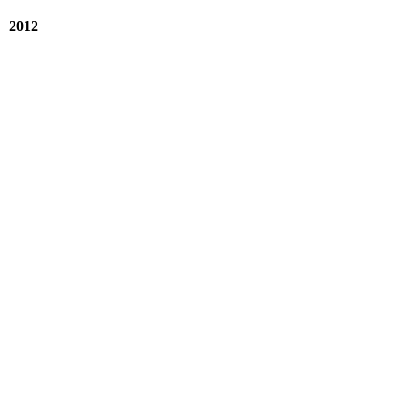
2012
IMG00263-20120401-1330