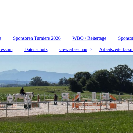
e
Sponsoren Turniere 2026
WBO / Reitertage
Sponsor
ressum
Datenschutz
Gewerbeschau
Arbeitszeiterfass