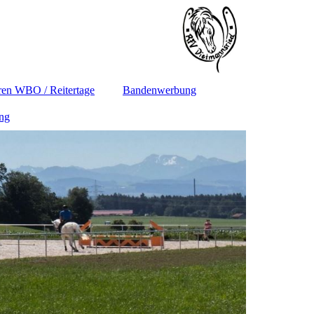
en WBO / Reitertage
Bandenwerbung
ung