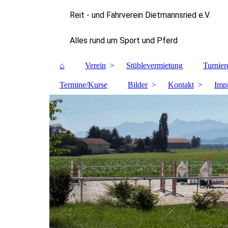
Reit - und Fahrverein Dietmannsried e.V.
Alles rund um Sport und Pferd
⌂
Verein
Stüblevermietung
Turnier
Termine/Kurse
Bilder
Kontakt
Imp